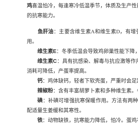
鸡
喜温怕冷，每逢寒冷低温季节，体质及生产性
的抗寒能力。
鱼肝油
：主要含维生素A和维生素D，有
用。
维生素E
：冬季低温会导致鸡卵巢性能下降，
维生素C
：具有抗感染、解毒与抗应激等作
消耗可降低，产蛋率提高。
钙
：鸡体缺钙，轻者下软壳蛋，严重时会足
辣椒粉
：含有丰富胡萝卜素和多种维生素。
碘
：补碘可增强抗寒保暖作用。方法有两种
配适量生姜缓和其寒性。
铁
：动物缺铁，抗寒能力降低，怕冷。蛋鸡补