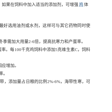
。如果在饲料中加入适当的添加剂，可增强
鸡
体
最好选用油剂或水剂，这样可与其它药物同时使
冬季需加大用量2-6倍，提高抗寒力和产蛋率。
。每100千克鸡饲料中添加5克维生素C，饲料
相应增加。
率。
，添加量占日粮的比例2%-6%，海带性寒，可