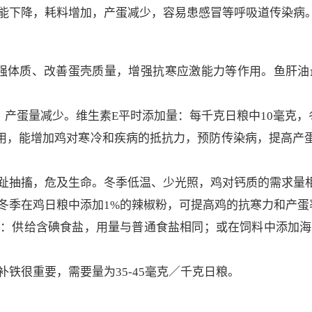
能下降，耗料增加，产蛋减少，容易患感冒等呼吸道传染病
增强体质、改善蛋壳质量，增强抗寒应激能力等作用。鱼肝油
产蛋量减少。维生素E平时添加量：每千克日粮中10毫克，
用，能增加鸡对寒冷和疾病的抵抗力，预防传染病，提高产蛋率
趾抽搐，危及生命。冬季低温、少光照，鸡对钙质的需求量
冬季在鸡日粮中添加1%的辣椒粉，可提高鸡的抗寒力和产蛋
：供给含碘食盐，用量与普通食盐相同；或在饲料中添加海带
铁很重要，需要量为35-45毫克／千克日粮。