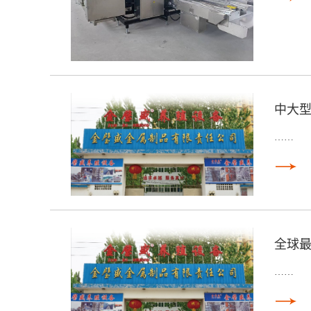
中大
……
全球最
……