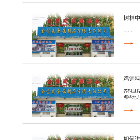
树林
……
鸡饲
养鸡过
哪些地
如何