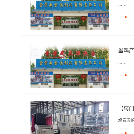
……
蛋鸡产
……
【窍
鸡喜温