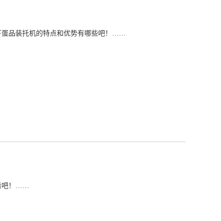
下蛋品装托机的特点和优势有哪些吧！……
看吧！……